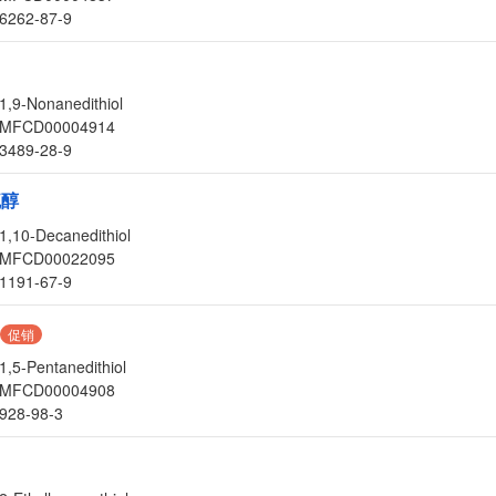
6262-87-9
1,9-Nonanedithiol
MFCD00004914
3489-28-9
硫醇
1,10-Decanedithiol
MFCD00022095
1191-67-9
促销
1,5-Pentanedithiol
MFCD00004908
928-98-3