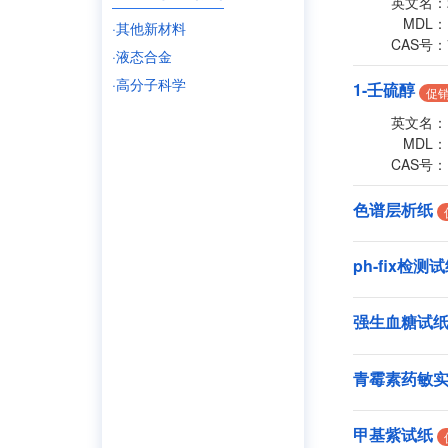
英文名：
MDL：
·其他新材料
CAS号：
·液态合金
·高分子科学
1-壬硫醇
促
英文名：
MDL：
CAS号：
色谱层析纸
ph-fix检测
强生血糖试
青霉素药敏
甲基紫试纸