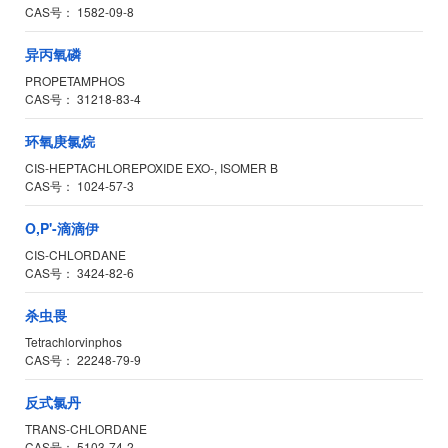
CAS号：
1582-09-8
异丙氧磷
PROPETAMPHOS
CAS号：
31218-83-4
环氧庚氯烷
CIS-HEPTACHLOREPOXIDE EXO-, ISOMER B
CAS号：
1024-57-3
O,P'-滴滴伊
CIS-CHLORDANE
CAS号：
3424-82-6
杀虫畏
Tetrachlorvinphos
CAS号：
22248-79-9
反式氯丹
TRANS-CHLORDANE
CAS号：
5103-74-2