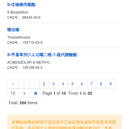
S-生物烯丙菊酯
S-Bioallethrin
CAS号：
28434-00-6
噻虫嗪
Thiamethoxam
CAS号：
153719-23-4
S-甲基苯并[1,2,3]噻二唑-7-硫代羧酸酯
ACIBENZOLAR-S-METHYL
CAS号：
135158-54-2
1
2
3
4
5
6
7
8
9
10
Page
1
of
10
From
1
to
20
Total:
200
items
本网站销售的所有产品仅用于工业应用或者科学研究等非医
疗目的，不可用于人类或动物的临床诊断或者治疗，非药