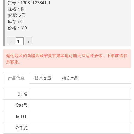
货号：13081127841-1
规格：株
货期: 5天
库存：0
价格：￥0
-
+
偏远地区如新疆西藏宁夏甘肃等地可能无法运送液体，下单前请联
系客服。
产品信息
技术文章
相关产品
别 名
Cas号
M D L
分子式