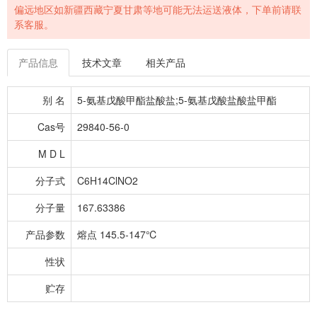
偏远地区如新疆西藏宁夏甘肃等地可能无法运送液体，下单前请联
系客服。
产品信息
技术文章
相关产品
别 名
5-氨基戊酸甲酯盐酸盐;5-氨基戊酸盐酸盐甲酯
Cas号
29840-56-0
M D L
分子式
C6H14ClNO2
分子量
167.63386
产品参数
熔点 145.5-147℃
性状
贮存