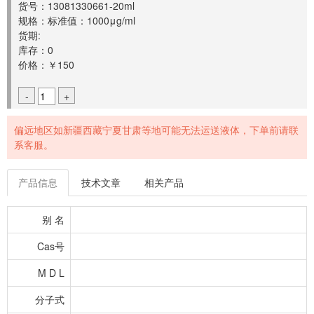
货号：13081330661-20ml
规格：标准值：1000μg/ml
货期:
库存：0
价格：￥150
-
+
偏远地区如新疆西藏宁夏甘肃等地可能无法运送液体，下单前请联
系客服。
产品信息
技术文章
相关产品
别 名
Cas号
M D L
分子式