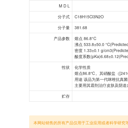
M D L
分子式
C18H15Cl3N2O
分子量
381.68
产品参数
熔点 86.8°C
沸点 533.8±50.0 °C(Predicted
密度 1.33±0.1 g/cm3(Predicte
酸度系数(pKa)6.68±0.12(Predi
性状
化学性质
熔点86.8℃。其硝酸盐（[241
用途 该品为第一代咪唑抗真
主要用其霜剂治疗皮肤及阴道
贮存
本网站销售的所有产品仅用于工业应用或者科学研究