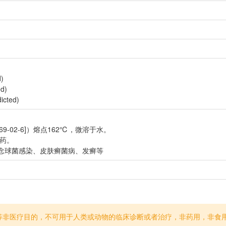
)
d)
cted)
69-02-6]）熔点162℃，微溶于水。
菌药。
念球菌感染、皮肤癣菌病、发癣等
等非医疗目的，不可用于人类或动物的临床诊断或者治疗，非药用，非食