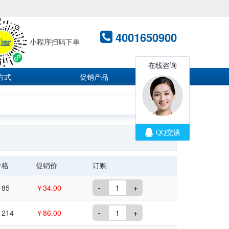
4001650900
小程序扫码下单
方式
促销产品
价格
促销价
订购
85
￥34.00
-
+
214
￥86.00
-
+