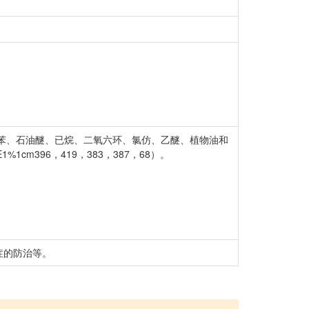
苯、石油醚、已烷、二氧六环、氯仿、乙醚、植物油和
cm396，419，383，387，68）。
症的防治等。