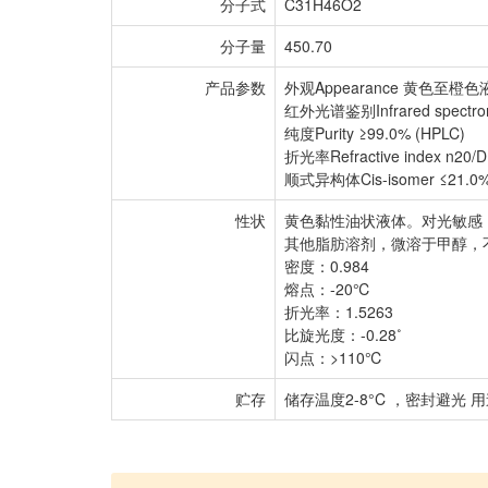
分子式
C31H46O2
分子量
450.70
产品参数
外观Appearance 黄色至橙色
红外光谱鉴别Infrared spect
纯度Purity ≥99.0% (HPLC)
折光率Refractive index n20/D 
顺式异构体Cis-isomer ≤21.0
性状
黄色黏性油状液体。对光敏感
其他脂肪溶剂，微溶于甲醇，不溶于
密度：0.984
熔点：-20℃
折光率：1.5263
比旋光度：-0.28˚
闪点：>110℃
贮存
储存温度2-8°C ，密封避