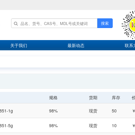
搜索
关于我们
最新动态
联系
规格
货期
库存
851-1g
98%
现货
50
￥
851-5g
98%
现货
10
￥