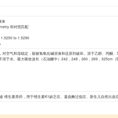
液体
rometry 和对照匹配
1.5250 to 1.5290
%
，对空气和湿稳定，能被氢氧化碱溶液和还原剂破坏。溶于乙醇、丙酮、
水。最大吸收波长（石油醚中）242，248，260，269，325cm（E1%1
光 用途 维生素类药，用于维生素K1缺乏症、凝血酶过低症、新生儿自然出血