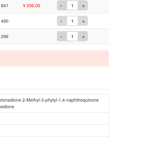
841
￥336.00
-
+
490
-
+
296
-
+
e 2-Methyl-3-phytyl-1,4-naphthoquinone
nedione