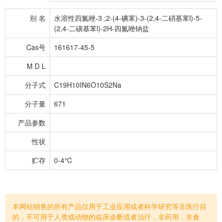
别 名
水溶性四氮唑-3 ;2-(4-碘苯)-3-(2,4-二硝基苯l)-5-
(2,4-二磺基苯l)-2H-四氮唑钠盐
Cas号
161617-45-5
M D L
分子式
C19H10IN6O10S2Na
分子量
671
产品参数
性状
贮存
0-4℃
本网站销售的所有产品仅用于工业应用或者科学研究等非医疗目
的，不可用于人类或动物的临床诊断或者治疗，非药用，非食