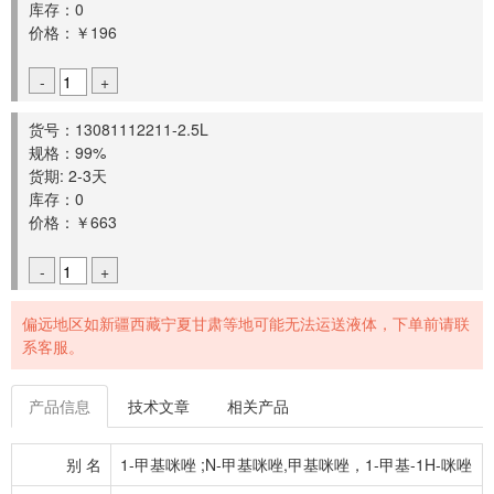
库存：0
价格：￥196
-
+
货号：13081112211-2.5L
规格：99%
货期: 2-3天
库存：0
价格：￥663
-
+
偏远地区如新疆西藏宁夏甘肃等地可能无法运送液体，下单前请联
系客服。
产品信息
技术文章
相关产品
别 名
1-甲基咪唑 ;N-甲基咪唑,甲基咪唑，1-甲基-1H-咪唑